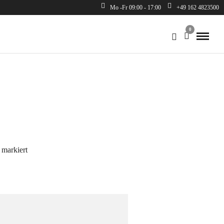
Mo -Fr 09:00 - 17:00
+49 162 4823500
0
markiert