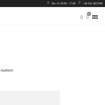
Mo -Fr 09:00 - 17:00
+49 162 4823500
0
markiert